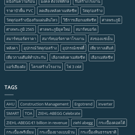
ผนังกันความร้อน
มงคล ตั้งใจพิทักษ์
รับสร้างโรงงาน
ราคาบัวพื้น PVC
ลดเสียงหลังคาเมทัลชีท
วัสดุก่อสร้าง
วัสดุก่อสร้างป้องกันแผ่นดินไหว
วิธีการเลือกเมทัลชีท
ศาลพระภูมิ
ศาลพระภูมิ 2565
ศาลพระภูมิยุคใหม่
สมาร์ทบอร์ด
สมาร์ทบอร์ดราคา
สมาร์ทบอร์ดราคาโรงงาน
ส่งของแช่เย็น
หลังคา
อุปกรณ์วัสดุก่อสร้าง
อุปกรณ์เซฟตี้
เที่ยวกางเต๊นท์
เที่ยวกางเต๊นท์ทำประกัน
เลือกหลังคาเมทัลชีท
เลือกเมทัลชีท
แอร์เสียงดัง
โครงสร้างโรงงาน
ไฟ 3 เฟส
TAGS
AHU
Construction Management
Ergotrend
inverter
SMART
TOA
ZIEHL-ABEGG Celebrate
ZIEHL-ABEGG €1 billion in revenue
ziehl abegg
กระเบื้องคอตโต้
กระเบื้องพรีเมี่ยม
กระเบื้องยางแบบม้วน
กระเบื้องหินธรรมชาติ