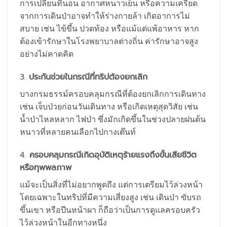
การเปลี่ยนที่นอน อากาศหนาวเย็น หรือความเครียด
จากการเดินป่าอาจทำให้ร่างกายล้า เกิดอาการไม่
สบาย เช่น ไข้ขึ้น ปวดท้อง หรือแม้แต่แพ้อาหาร หาก
ต้องเข้ารักษาในโรงพยาบาลต่างถิ่น ค่ารักษาอาจสูง
อย่างไม่คาดคิด
3.
ประกันช่วยในกรณีที่ทริปต้องยกเลิก
บางกรมธรรม์ครอบคลุมกรณีที่ต้องยกเลิกการเดินทาง
เช่น เจ็บป่วยก่อนวันเดินทาง หรือเกิดเหตุสุดวิสัย เช่น
น้ำป่าไหลหลาก ไฟป่า ซึ่งมักเกิดขึ้นในช่วงปลายฝนต้น
หนาวที่หลายคนเลือกไปกางเต๊นท์
4.
ครอบคลุมกรณีเกิดอุบัติเหตุร้ายแรงถึงขั้นเสียชีวิต
หรือทุพพลภาพ
แม้จะเป็นสิ่งที่ไม่อยากพูดถึง แต่การเตรียมไว้ล่วงหน้า
โดยเฉพาะในทริปที่มีความเสี่ยงสูง เช่น เดินป่า ขับรถ
ขึ้นเขา หรือปีนหน้าผา ก็ถือว่าเป็นการดูแลครอบครัว
ไว้ล่วงหน้าในอีกทางหนึ่ง