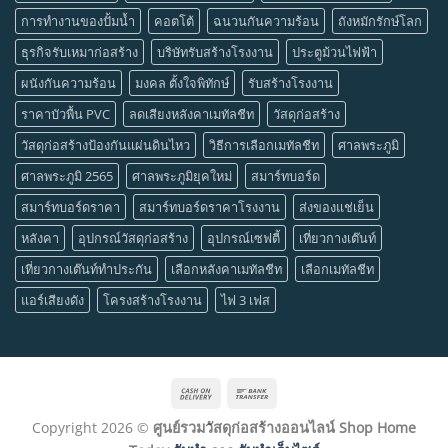
การทำงานของปั้มน้ำ
คอตโต้
ฉนวนกันความร้อน
ถังหมักรักษ์โลก
ธุรกิจรับเหมาก่อสร้าง
บริษัทรับสร้างโรงงาน
ประตูม้วนไฟฟ้า
ผนังกันความร้อน
มงคล ตั้งใจพิทักษ์
รับสร้างโรงงาน
ราคาบัวพื้น PVC
ลดเสียงหลังคาเมทัลชีท
วัสดุก่อสร้าง
วัสดุก่อสร้างป้องกันแผ่นดินไหว
วิธีการเลือกเมทัลชีท
ศาลพระภูมิ
ศาลพระภูมิ 2565
ศาลพระภูมิยุคใหม่
สมาร์ทบอร์ด
สมาร์ทบอร์ดราคา
สมาร์ทบอร์ดราคาโรงงาน
ส่งของแช่เย็น
หลังคา
อุปกรณ์วัสดุก่อสร้าง
อุปกรณ์เซฟตี้
เที่ยวกางเต๊นท์
เที่ยวกางเต๊นท์ทำประกัน
เลือกหลังคาเมทัลชีท
เลือกเมทัลชีท
แอร์เสียงดัง
โครงสร้างโรงงาน
ไฟ 3 เฟส
Cash
Bank
On
Transfer
Copyright 2026 ©
ศูนย์รวมวัสดุก่อสร้างออนไลน์ Shop Home
Delivery