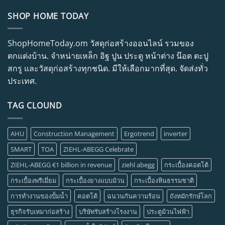
SHOP HOME TODAY
ShopHomeToday.om วัสดุก่อสร้างออนไลน์ รวมของ
ตกแต่งบ้าน. จำหน่ายเหล็ก อิฐ ปูน ประตู หน้าต่าง น๊อต ตะปู
สกรู และวัสดุก่อสร้างทุกชนิด. มีให้เลือกมากที่สุด. จัดส่งทั่ว
ประเทศ.
TAG CLOUND
AHU
Construction Management
Ergotrend
inverter
SMART
TOA
ZIEHL-ABEGG Celebrate
ZIEHL-ABEGG €1 billion in revenue
ziehl abegg
กระเบื้องคอตโต้
กระเบื้องพรีเมี่ยม
กระเบื้องยางแบบม้วน
กระเบื้องหินธรรมชาติ
การทำงานของปั้มน้ำ
คอตโต้
ฉนวนกันความร้อน
ถังหมักรักษ์โลก
ธุรกิจรับเหมาก่อสร้าง
บริษัทรับสร้างโรงงาน
ประตูม้วนไฟฟ้า