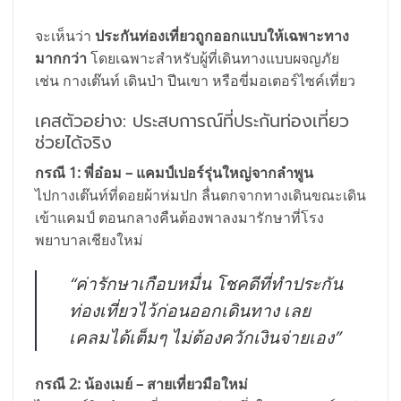
จะเห็นว่า
ประกันท่องเที่ยวถูกออกแบบให้เฉพาะทาง
มากกว่า
โดยเฉพาะสำหรับผู้ที่เดินทางแบบผจญภัย
เช่น กางเต๊นท์ เดินป่า ปีนเขา หรือขี่มอเตอร์ไซค์เที่ยว
เคสตัวอย่าง: ประสบการณ์ที่ประกันท่องเที่ยว
ช่วยได้จริง
กรณี 1: พี่อ๋อม – แคมป์เปอร์รุ่นใหญ่จากลำพูน
ไปกางเต๊นท์ที่ดอยผ้าห่มปก ลื่นตกจากทางเดินขณะเดิน
เข้าแคมป์ ตอนกลางคืนต้องพาลงมารักษาที่โรง
พยาบาลเชียงใหม่
“ค่ารักษาเกือบหมื่น โชคดีที่ทำประกัน
ท่องเที่ยวไว้ก่อนออกเดินทาง เลย
เคลมได้เต็มๆ ไม่ต้องควักเงินจ่ายเอง”
กรณี 2: น้องเมย์ – สายเที่ยวมือใหม่