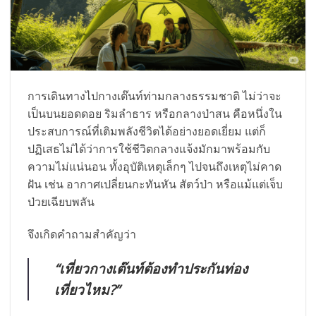
การเดินทางไปกางเต๊นท์ท่ามกลางธรรมชาติ ไม่ว่าจะ
เป็นบนยอดดอย ริมลำธาร หรือกลางป่าสน คือหนึ่งใน
ประสบการณ์ที่เติมพลังชีวิตได้อย่างยอดเยี่ยม แต่ก็
ปฏิเสธไม่ได้ว่าการใช้ชีวิตกลางแจ้งมักมาพร้อมกับ
ความไม่แน่นอน ทั้งอุบัติเหตุเล็กๆ ไปจนถึงเหตุไม่คาด
ฝัน เช่น อากาศเปลี่ยนกะทันหัน สัตว์ป่า หรือแม้แต่เจ็บ
ป่วยเฉียบพลัน
จึงเกิดคำถามสำคัญว่า
“เที่ยวกางเต๊นท์ต้องทำประกันท่อง
เที่ยวไหม?”