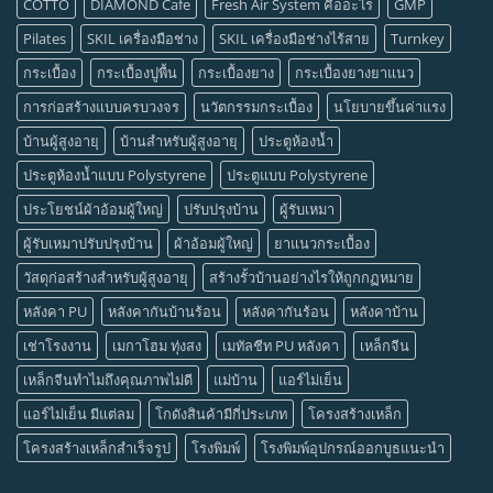
COTTO
DIAMOND Cafe
Fresh Air System คืออะไร
GMP
Pilates
SKIL เครื่องมือช่าง
SKIL เครื่องมือช่างไร้สาย
Turnkey
กระเบื้อง
กระเบื้องปูพื้น
กระเบื้องยาง
กระเบื้องยางยาแนว
การก่อสร้างแบบครบวงจร
นวัตกรรมกระเบื้อง
นโยบายขึ้นค่าแรง
บ้านผู้สูงอายุ
บ้านสำหรับผู้สูงอายุ
ประตูห้องน้ำ
ประตูห้องน้ำแบบ Polystyrene
ประตูแบบ Polystyrene
ประโยชน์ผ้าอ้อมผู้ใหญ่
ปรับปรุงบ้าน
ผู้รับเหมา
ผู้รับเหมาปรับปรุงบ้าน
ผ้าอ้อมผู้ใหญ่
ยาแนวกระเบื้อง
วัสดุก่อสร้างสำหรับผู้สูงอายุ
สร้างรั้วบ้านอย่างไรให้ถูกกฏหมาย
หลังคา PU
หลังคากันบ้านร้อน
หลังคากันร้อน
หลังคาบ้าน
เช่าโรงงาน
เมกาโฮม ทุ่งสง
เมทัลชีท PU หลังคา
เหล็กจีน
เหล็กจีนทำไมถึงคุณภาพไม่ดี
แม่บ้าน
แอร์ไม่เย็น
แอร์ไม่เย็น มีแต่ลม
โกดังสินค้ามีกี่ประเภท
โครงสร้างเหล็ก
โครงสร้างเหล็กสำเร็จรูป
โรงพิมพ์
โรงพิมพ์อุปกรณ์ออกบูธแนะนำ