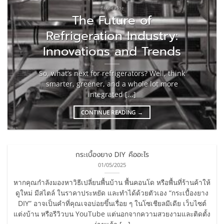
วัสดุก่อสร้าง
The Future of
Refrigeration Industry:
Innovations and Trends
So, what’s next for refrigerators? Well, think
smarter, greener, and a whole lot more
integrated [...]
CONTINUE READING
→
กระเบื้องยาง DIY คืออะไร
01/05/2025
หากคุณกำลังมองหาวิธีเปลี่ยนพื้นบ้าน พื้นคอนโด หรือพื้นที่ร้านค้าให้
ดูใหม่ มีสไตล์ ในราคาประหยัด และทำได้ด้วยตัวเอง “กระเบื้องยาง
DIY” อาจเป็นคำที่คุณเจอบ่อยขึ้นเรื่อย ๆ ในโซเชียลมีเดีย เว็บไซต์
แต่งบ้าน หรือรีวิวบน YouTube แต่นอกจากความสวยงามและติดตั้ง