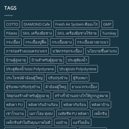
TAGS
COTTO
DIAMOND Cafe
Fresh Air System คืออะไร
GMP
Pilates
SKIL เครื่องมือช่าง
SKIL เครื่องมือช่างไร้สาย
Turnkey
กระเบื้อง
กระเบื้องปูพื้น
กระเบื้องยาง
กระเบื้องยางยาแนว
การก่อสร้างแบบครบวงจร
นวัตกรรมกระเบื้อง
นโยบายขึ้นค่าแรง
บ้านผู้สูงอายุ
บ้านสำหรับผู้สูงอายุ
ประตูห้องน้ำ
ประตูห้องน้ำแบบ Polystyrene
ประตูแบบ Polystyrene
ประโยชน์ผ้าอ้อมผู้ใหญ่
ปรับปรุงบ้าน
ผู้รับเหมา
ผู้รับเหมาปรับปรุงบ้าน
ผ้าอ้อมผู้ใหญ่
ยาแนวกระเบื้อง
วัสดุก่อสร้างสำหรับผู้สูงอายุ
สร้างรั้วบ้านอย่างไรให้ถูกกฏหมาย
หลังคา PU
หลังคากันบ้านร้อน
หลังคากันร้อน
หลังคาบ้าน
เช่าโรงงาน
เมกาโฮม ทุ่งสง
เมทัลชีท PU หลังคา
เหล็กจีน
เหล็กจีนทำไมถึงคุณภาพไม่ดี
แม่บ้าน
แอร์ไม่เย็น