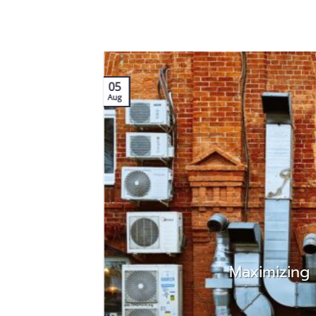
05
Aug
และ
Maximizing
การ
น แต่
นหน้า