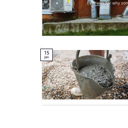
ราก็
Ever wonder why some
h
15
Jan