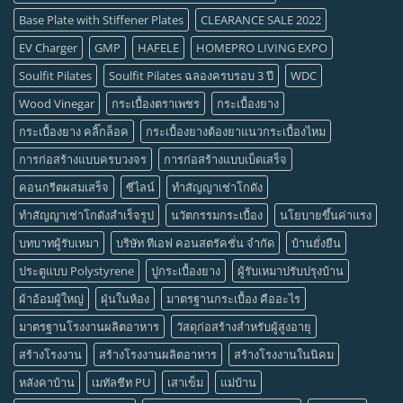
Base Plate with Stiffener Plates
CLEARANCE SALE 2022
EV Charger
GMP
HAFELE
HOMEPRO LIVING EXPO
Soulfit Pilates
Soulfit Pilates ฉลองครบรอบ 3 ปี
WDC
Wood Vinegar
กระเบื้องตราเพชร
กระเบื้องยาง
กระเบื้องยาง คลิ๊กล็อค
กระเบื้องยางต้องยาแนวกระเบื้องไหม
การก่อสร้างแบบครบวงจร
การก่อสร้างแบบเบ็ดเสร็จ
คอนกรีตผสมเสร็จ
ซีไลน์
ทำสัญญาเช่าโกดัง
ทำสัญญาเช่าโกดังสำเร็จรูป
นวัตกรรมกระเบื้อง
นโยบายขึ้นค่าแรง
บทบาทผู้รับเหมา
บริษัท ทีเอฟ คอนสตรัคชั่น จำกัด
บ้านยั่งยืน
ประตูแบบ Polystyrene
ปูกระเบื้องยาง
ผู้รับเหมาปรับปรุงบ้าน
ผ้าอ้อมผู้ใหญ่
ฝุ่นในห้อง
มาตรฐานกระเบื้อง คืออะไร
มาตรฐานโรงงานผลิตอาหาร
วัสดุก่อสร้างสำหรับผู้สูงอายุ
สร้างโรงงาน
สร้างโรงงานผลิตอาหาร
สร้างโรงงานในนิคม
หลังคาบ้าน
เมทัลชีท PU
เสาเข็ม
แม่บ้าน