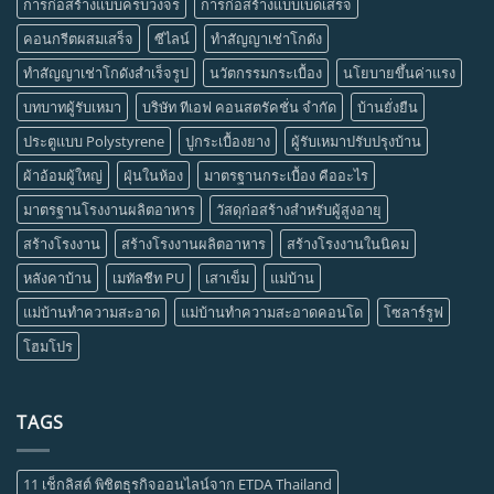
การก่อสร้างแบบครบวงจร
การก่อสร้างแบบเบ็ดเสร็จ
คอนกรีตผสมเสร็จ
ซีไลน์
ทำสัญญาเช่าโกดัง
ทำสัญญาเช่าโกดังสำเร็จรูป
นวัตกรรมกระเบื้อง
นโยบายขึ้นค่าแรง
บทบาทผู้รับเหมา
บริษัท ทีเอฟ คอนสตรัคชั่น จำกัด
บ้านยั่งยืน
ประตูแบบ Polystyrene
ปูกระเบื้องยาง
ผู้รับเหมาปรับปรุงบ้าน
ผ้าอ้อมผู้ใหญ่
ฝุ่นในห้อง
มาตรฐานกระเบื้อง คืออะไร
มาตรฐานโรงงานผลิตอาหาร
วัสดุก่อสร้างสำหรับผู้สูงอายุ
สร้างโรงงาน
สร้างโรงงานผลิตอาหาร
สร้างโรงงานในนิคม
หลังคาบ้าน
เมทัลชีท PU
เสาเข็ม
แม่บ้าน
แม่บ้านทำความสะอาด
แม่บ้านทำความสะอาดคอนโด
โซลาร์รูฟ
โฮมโปร
TAGS
11 เช็กลิสต์ พิชิตธุรกิจออนไลน์จาก ETDA Thailand