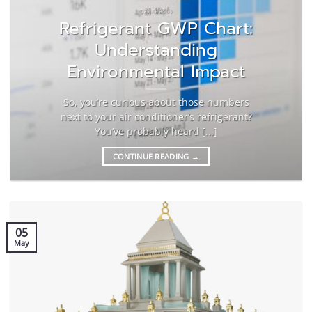
วัสดุก่อสร้าง
Refrigerant GWP Chart:
Understanding
Environmental Impact
So, you’re curious about those numbers
next to your air conditioner’s refrigerant?
You’ve probably heard [...]
CONTINUE READING
→
05
May