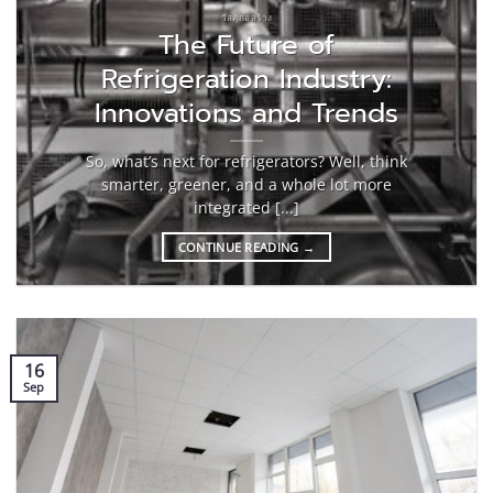
วัสดุก่อสร้าง
The Future of
Refrigeration Industry:
Innovations and Trends
So, what’s next for refrigerators? Well, think
smarter, greener, and a whole lot more
integrated [...]
CONTINUE READING
→
16
Sep