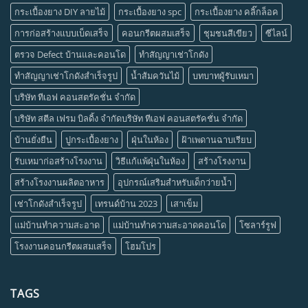
กระเบื้องยาง DIY ลายไม้
กระเบื้องยาง spc
กระเบื้องยาง คลิ๊กล็อค
การก่อสร้างแบบเบ็ดเสร็จ
คอนกรีตผสมเสร็จ
ชุมชนสีเขียว
ซีไลน์
ตรวจ Defect บ้านและคอนโด
ทำสัญญาเช่าโกดัง
ทำสัญญาเช่าโกดังสำเร็จรูป
น้ำส้มควันไม้
บทบาทผู้รับเหมา
บริษัท ทีเอฟ คอนสตรัคชั่น จำกัด
บริษัท สตีล เฟรม บิลดิ้ง จำกัดบริษัท ทีเอฟ คอนสตรัคชั่น จำกัด
บ้านยั่งยืน
ปูกระเบื้องยาง
ฝุ่นในห้อง
ฝ้าเพดานฉาบเรียบ
รับเหมาก่อสร้างโรงงาน
วิธีแก้แพ้ฝุ่นในห้อง
สร้างโรงงาน
สร้างโรงงานผลิตอาหาร
อุปกรณ์เสริมสำหรับเด็กว่ายน้ำ
เช่าโกดังสำเร็จรูป
เทรนด์บ้าน 2023
เสาเข็ม
แม่บ้านทำความสะอาด
แม่บ้านทำความสะอาดคอนโด
โซลาร์รูฟ
โรงงานคอนกรีตผสมเสร็จ
โฮมโปร
TAGS