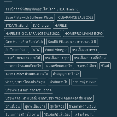
11 เช็กลิสต์ พิชิตธุรกิจออนไลน์จาก ETDA Thailand
Base Plate with Stiffener Plates
CLEARANCE SALE 2022
ETDA Thailand
EV Charger
HAFELE
HAFELE BIG CLEARANCE SALE 2022
HOMEPRO LIVING EXPO
One HomePro Fun Walk
Soulfit Pilates ฉลองครบรอบ 3 ปี
Stiffener Plate
WDC
Wood Vinegar
กระเบื้องตราเพชร
กระเบื้องยาง DIY ลายไม้
กระเบื้องยาง spc
กระเบื้องยาง คลิ๊กล็อค
การก่อสร้างแบบเบ็ดเสร็จ
คอนกรีตผสมเสร็จ
ชุมชนสีเขียว
ซีไลน์
ตรวจ Defect บ้านและคอนโด
ทำสัญญาเช่าโกดัง
ทำสัญญาเช่าโกดังสำเร็จรูป
น้ำส้มควันไม้
บทบาทผู้รับเหมา
บริษัท ทีเอฟ คอนสตรัคชั่น จำกัด
บริษัท สตีล เฟรม บิลดิ้ง จำกัดบริษัท ทีเอฟ คอนสตรัคชั่น จำกัด
บ้านยั่งยืน
ปูกระเบื้องยาง
ฝุ่นในห้อง
ฝ้าเพดานฉาบเรียบ
รับเหมาก่อสร้างโรงงาน
วิธีแก้แพ้ฝุ่นในห้อง
สร้างโรงงาน