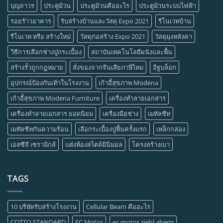
บุญถาวร
ประตูม้วน
ประตูม้วนคืออะไร
ประตูม้วนระบบไฟฟ้า
รอยร้าวอาคาร
รับสร้างบ้านและวัสดุ Expo 2021
รีโนเวทบ้าน
รีโนเวท หรือ สร้างใหม่
วัสดุก่อสร้าง Expo 2021
วัสดุมุงหลังคา
วิธีการเลือกช่างปูกระเบื้อง
สถาบันเทคโนโลยีผนังและพื้น
สร้างรั้วถูกกฏหมาย
สั่งของจากจีนเสียภาษีไหม
อิฐบล็อก
อุปกรณ์ป้องกันเท้าในโรงงาน
เก้าอี้สุขภาพ Modena
เก้าอี้สุขภาพ Modena Furniture
เครื่องทำลายเอกสาร
เครื่องทำลายเอกสาร ยอดนิยม
เครื่องมือช่าง
เมทัลชีท
เมทัลชีทกันความร้อน
เลือกระเบื้องปูพื้นครั้งแรก
เหล็กกล่อง
เอสซีจี เซรามิกส์
แต่งห้องสไตล์มินิมอล
โครงสร้างเบา
TAGS
10 บริษัทรับสร้างโรงงาน
Cellular Beam คืออะไร
COTTO STANDARD
EC Motor
ec motor ziehl abegg