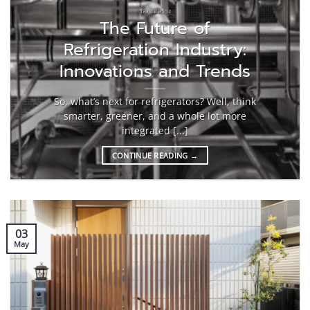
วัสดุก่อสร้าง
The Future of
Refrigeration Industry:
Innovations and Trends
So, what’s next for refrigerators? Well, think
smarter, greener, and a whole lot more
integrated [...]
CONTINUE READING
→
03
May