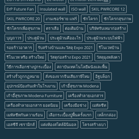
ErP Future Fan
Insulated wall
ISO wall
SKIL PWRCORE 12
SKIL PWRCORE 20
งานเซอร์ซาย แฟร์
ชักโครก
ชักโครกสุขภาพ
ชักโครกเพื่อสุขภาพ
ตราเสือ
ต่อเติมบ้าน
บริษัทรับเหมาก่อสร้าง
บุญถาวร
ประตูม้วน
ประตูม้วนคืออะไร
ประตูม้วนระบบไฟฟ้า
รอยร้าวอาคาร
รับสร้างบ้านและวัสดุ Expo 2021
รีโนเวทบ้าน
รีโนเวท หรือ สร้างใหม่
วัสดุก่อสร้าง Expo 2021
วัสดุมุงหลังคา
วิธีการเลือกช่างปูกระเบื้อง
สถาบันเทคโนโลยีผนังและพื้น
สร้างรั้วถูกกฏหมาย
สั่งของจากจีนเสียภาษีไหม
อิฐบล็อก
อุปกรณ์ป้องกันเท้าในโรงงาน
เก้าอี้สุขภาพ Modena
เก้าอี้สุขภาพ Modena Furniture
เครื่องทำลายเอกสาร
เครื่องทำลายเอกสาร ยอดนิยม
เครื่องมือช่าง
เมทัลชีท
เมทัลชีทกันความร้อน
เลือกระเบื้องปูพื้นครั้งแรก
เหล็กกล่อง
เอสซีจี เซรามิกส์
แต่งห้องสไตล์มินิมอล
โครงสร้างเบา