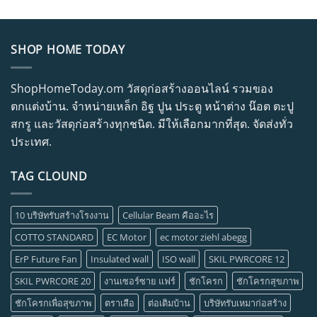
SHOP HOME TODAY
ShopHomeToday.om วัสดุก่อสร้างออนไลน์ รวมของ
ตกแต่งบ้าน. จำหน่ายเหล็ก อิฐ ปูน ประตู หน้าต่าง น๊อต ตะปู
สกรู และวัสดุก่อสร้างทุกชนิด. มีให้เลือกมากที่สุด. จัดส่งทั่ว
ประเทศ.
TAG CLOUND
10 บริษัทรับสร้างโรงงาน
Cellular Beam คืออะไร
COTTO STANDARD
EC Motor
ec motor ziehl abegg
ErP Future Fan
Insulated wall
ISO wall
SKIL PWRCORE 12
SKIL PWRCORE 20
งานเซอร์ซาย แฟร์
ชักโครก
ชักโครกสุขภาพ
ชักโครกเพื่อสุขภาพ
ตราเสือ
ต่อเติมบ้าน
บริษัทรับเหมาก่อสร้าง