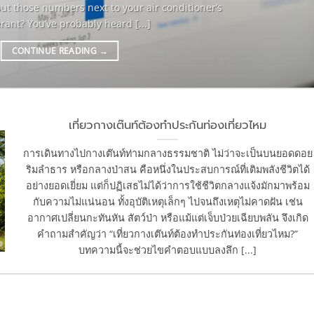
out those numbers next to your air conditioner’s
erant? You’ve probably heard [...]
CONTINUE READING
→
เที่ยวกางเต๊นท์ต้องทำประกันท่องเที่ยวไหม
การเดินทางไปกางเต๊นท์ท่ามกลางธรรมชาติ ไม่ว่าจะเป็นบนยอดดอย
ริมลำธาร หรือกลางป่าสน คือหนึ่งในประสบการณ์ที่เติมพลังชีวิตได้
อย่างยอดเยี่ยม แต่ก็ปฏิเสธไม่ได้ว่าการใช้ชีวิตกลางแจ้งมักมาพร้อม
กับความไม่แน่นอน ทั้งอุบัติเหตุเล็กๆ ไปจนถึงเหตุไม่คาดฝัน เช่น
อากาศเปลี่ยนกะทันหัน สัตว์ป่า หรือแม้แต่เจ็บป่วยเฉียบพลัน จึงเกิด
คำถามสำคัญว่า “เที่ยวกางเต๊นท์ต้องทำประกันท่องเที่ยวไหม?”
บทความนี้จะช่วยไขคำตอบแบบลงลึก [...]