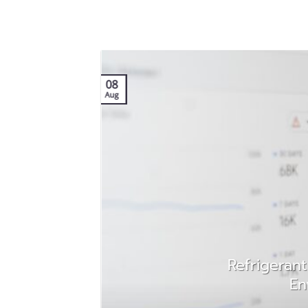
08
Aug
o
Refrigeran
En