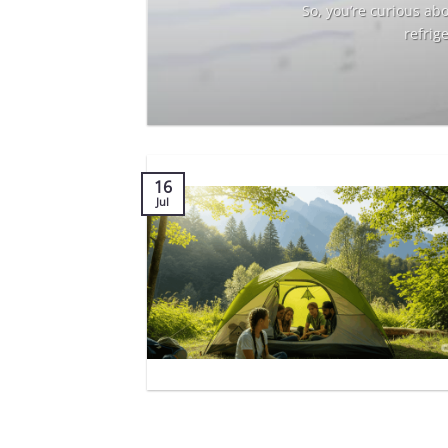
it
So, you’re curious ab
refrig
16
Jul