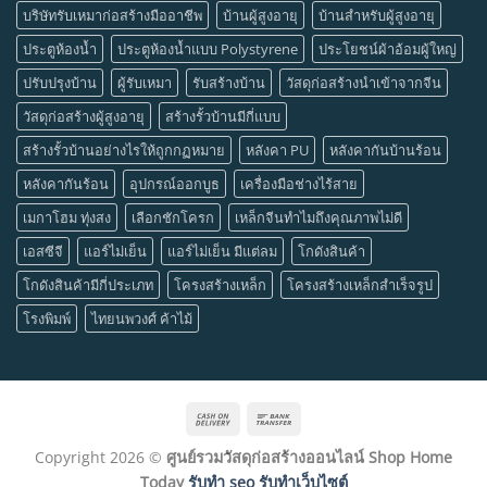
บริษัทรับเหมาก่อสร้างมืออาชีพ
บ้านผู้สูงอายุ
บ้านสำหรับผู้สูงอายุ
ประตูห้องน้ำ
ประตูห้องน้ำแบบ Polystyrene
ประโยชน์ผ้าอ้อมผู้ใหญ่
ปรับปรุงบ้าน
ผู้รับเหมา
รับสร้างบ้าน
วัสดุก่อสร้างนำเข้าจากจีน
วัสดุก่อสร้างผู้สูงอายุ
สร้างรั้วบ้านมีกี่แบบ
สร้างรั้วบ้านอย่างไรให้ถูกกฏหมาย
หลังคา PU
หลังคากันบ้านร้อน
หลังคากันร้อน
อุปกรณ์ออกบูธ
เครื่องมือช่างไร้สาย
เมกาโฮม ทุ่งสง
เลือกชักโครก
เหล็กจีนทำไมถึงคุณภาพไม่ดี
เอสซีจี
แอร์ไม่เย็น
แอร์ไม่เย็น มีแต่ลม
โกดังสินค้า
โกดังสินค้ามีกี่ประเภท
โครงสร้างเหล็ก
โครงสร้างเหล็กสำเร็จรูป
โรงพิมพ์
ไทยนพวงศ์ ค้าไม้
Cash
Bank
On
Transfer
Copyright 2026 ©
ศูนย์รวมวัสดุก่อสร้างออนไลน์ Shop Home
Delivery
Today
รับทำ seo รับทำเว็บไซต์