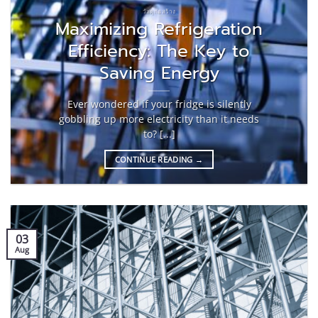
วัสดุก่อสร้าง
Maximizing Refrigeration
Efficiency: The Key to
Saving Energy
Ever wondered if your fridge is silently
gobbling up more electricity than it needs
to? [...]
CONTINUE READING
→
03
Aug