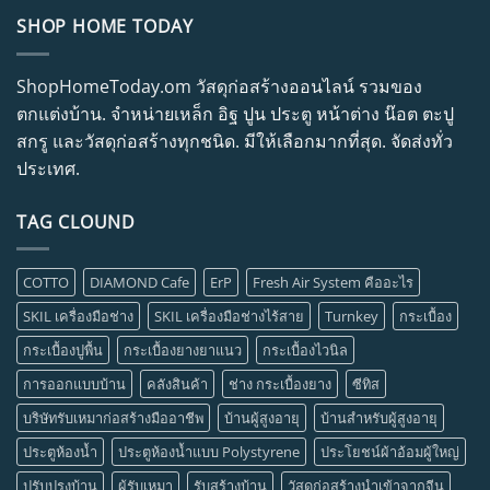
SHOP HOME TODAY
ShopHomeToday.om วัสดุก่อสร้างออนไลน์ รวมของ
ตกแต่งบ้าน. จำหน่ายเหล็ก อิฐ ปูน ประตู หน้าต่าง น๊อต ตะปู
สกรู และวัสดุก่อสร้างทุกชนิด. มีให้เลือกมากที่สุด. จัดส่งทั่ว
ประเทศ.
TAG CLOUND
COTTO
DIAMOND Cafe
ErP
Fresh Air System คืออะไร
SKIL เครื่องมือช่าง
SKIL เครื่องมือช่างไร้สาย
Turnkey
กระเบื้อง
กระเบื้องปูพื้น
กระเบื้องยางยาแนว
กระเบื้องไวนิล
การออกแบบบ้าน
คลังสินค้า
ช่าง กระเบื้องยาง
ซีทิส
บริษัทรับเหมาก่อสร้างมืออาชีพ
บ้านผู้สูงอายุ
บ้านสำหรับผู้สูงอายุ
ประตูห้องน้ำ
ประตูห้องน้ำแบบ Polystyrene
ประโยชน์ผ้าอ้อมผู้ใหญ่
ปรับปรุงบ้าน
ผู้รับเหมา
รับสร้างบ้าน
วัสดุก่อสร้างนำเข้าจากจีน