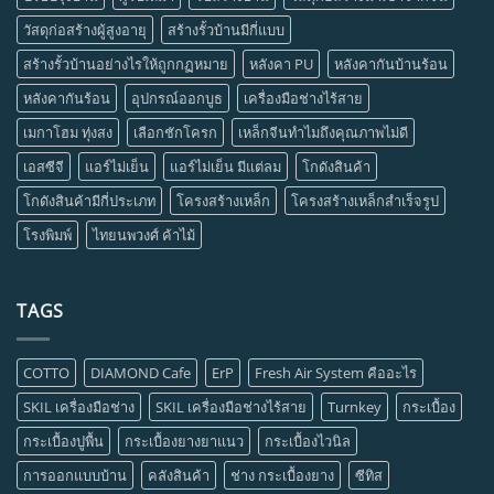
วัสดุก่อสร้างผู้สูงอายุ
สร้างรั้วบ้านมีกี่แบบ
สร้างรั้วบ้านอย่างไรให้ถูกกฏหมาย
หลังคา PU
หลังคากันบ้านร้อน
หลังคากันร้อน
อุปกรณ์ออกบูธ
เครื่องมือช่างไร้สาย
เมกาโฮม ทุ่งสง
เลือกชักโครก
เหล็กจีนทำไมถึงคุณภาพไม่ดี
เอสซีจี
แอร์ไม่เย็น
แอร์ไม่เย็น มีแต่ลม
โกดังสินค้า
โกดังสินค้ามีกี่ประเภท
โครงสร้างเหล็ก
โครงสร้างเหล็กสำเร็จรูป
โรงพิมพ์
ไทยนพวงศ์ ค้าไม้
TAGS
COTTO
DIAMOND Cafe
ErP
Fresh Air System คืออะไร
SKIL เครื่องมือช่าง
SKIL เครื่องมือช่างไร้สาย
Turnkey
กระเบื้อง
กระเบื้องปูพื้น
กระเบื้องยางยาแนว
กระเบื้องไวนิล
การออกแบบบ้าน
คลังสินค้า
ช่าง กระเบื้องยาง
ซีทิส