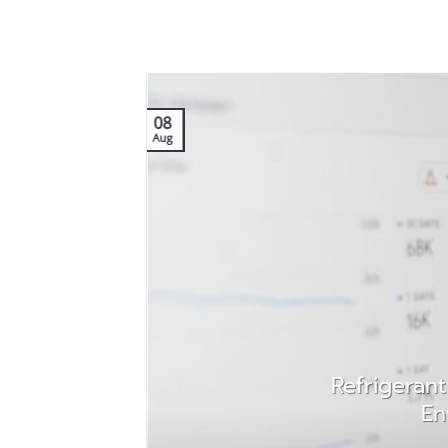
08
Aug
o
Refrigeran
En