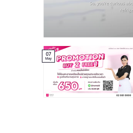
it
So, you’re curious ab
refrig
07
May