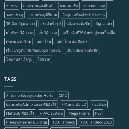
ฟาซาด
มาตรฐานคลังสินค้า
ยงคอนกรีต
ระบายอากาศ
วงกบประตู
วงกบประตูมีกี่แบบ
วัสดุก่อสร้างสำหรับโรงงาน
วิธีเลือกอิฐมวลเบา
สระสำเร็จรูป
หลังคาเมทัลชีท
อิฐมวลเบา
เก็บรักษาไม้กวาด
เก็บไม้กวาด
เครื่องมือที่ใช้สำหรับปูกระเบื้องพื้น
เพดานฉาบเรียบ
เมกาโฮม
เมกาโฮม ฉะเชิงเทรา
เรื่องน่ารู้เกี่ยวกับพัดลมอุตสาหกรรม
เสียงหลังคาเมทัลชีท
โรงงานสำเร็จรูป
ไม้กวาด
TAGS
Antoine Besseyre des Horts
CMC
Concrete Admixtures คืออะไร
FIX and BUILD
Flat Slab
Flat Slab คืออะไร
HVAC System
Mega Home
PEB
Pre-Engineered Building
TOA Fandeck
TOA Fandeck 2023