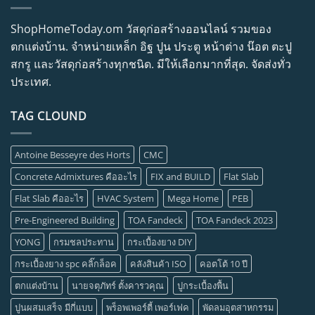
ShopHomeToday.om วัสดุก่อสร้างออนไลน์ รวมของ
ตกแต่งบ้าน. จำหน่ายเหล็ก อิฐ ปูน ประตู หน้าต่าง น๊อต ตะปู
สกรู และวัสดุก่อสร้างทุกชนิด. มีให้เลือกมากที่สุด. จัดส่งทั่ว
ประเทศ.
TAG CLOUND
Antoine Besseyre des Horts
CMC
Concrete Admixtures คืออะไร
FIX and BUILD
Flat Slab
Flat Slab คืออะไร
HVAC System
Mega Home
PEB
Pre-Engineered Building
TOA Fandeck
TOA Fandeck 2023
YONG
กรมชลประทาน
กระเบื้องยาง DIY
กระเบื้องยาง spc คลิ๊กล็อค
คลังสินค้า ISO
คอตโต้ 10 ปี
ตกแต่งบ้าน
นายจตุภัทร์ ตั้งคารวคุณ
ปูกระเบื้องพื้น
ปูนผสมเสร็จ มีกี่แบบ
พร็อพเพอร์ตี้ เพอร์เฟค
พัดลมอุตสาหกรรม