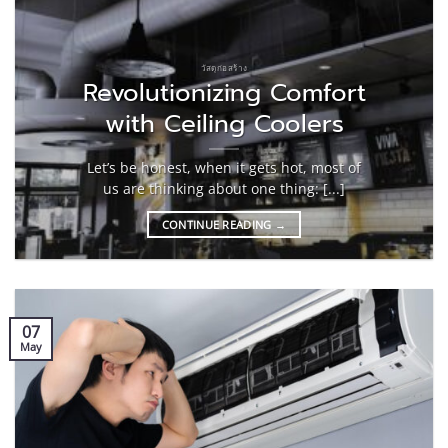
วัสดุก่อสร้าง
Revolutionizing Comfort
with Ceiling Coolers
Let’s be honest, when it gets hot, most of
us are thinking about one thing: [...]
CONTINUE READING
→
07
May