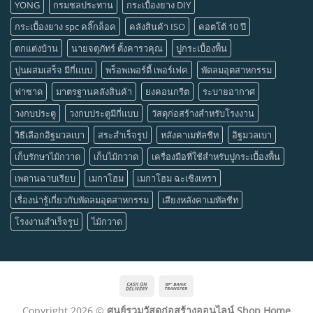
YONG
กรมชลประทาน
กระเบื้องยาง DIY
กระเบื้องยาง spc คลิ๊กล็อค
คลังสินค้า ISO
คอตโต้ 10 ปี
ตกแต่งบ้าน
นายจตุภัทร์ ตั้งคารวคุณ
ปูกระเบื้องพื้น
ปูนผสมเสร็จ มีกี่แบบ
พร็อพเพอร์ตี้ เพอร์เฟค
พัดลมอุตสาหกรรม
ฟาซาด
มาตรฐานคลังสินค้า
ยงคอนกรีต
ระบายอากาศ
วงกบประตู
วงกบประตูมีกี่แบบ
วัสดุก่อสร้างสำหรับโรงงาน
วิธีเลือกอิฐมวลเบา
สระสำเร็จรูป
หลังคาเมทัลชีท
อิฐมวลเบา
เก็บรักษาไม้กวาด
เก็บไม้กวาด
เครื่องมือที่ใช้สำหรับปูกระเบื้องพื้น
เพดานฉาบเรียบ
เมกาโฮม
เมกาโฮม ฉะเชิงเทรา
เรื่องน่ารู้เกี่ยวกับพัดลมอุตสาหกรรม
เสียงหลังคาเมทัลชีท
โรงงานสำเร็จรูป
ไม้กวาด
Cash
Bank
On
Transfer
Copyright 2026 ©
ศูนย์รวมวัสดุก่อสร้างออนไลน์ Shop Home