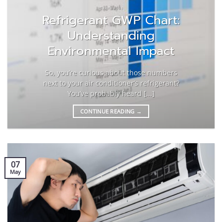
วัสดุก่อสร้าง
Refrigerant GWP Chart:
Understanding
Environmental Impact
So, you’re curious about those numbers
next to your air conditioner’s refrigerant?
You’ve probably heard [...]
CONTINUE READING
→
07
May