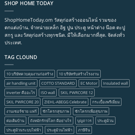
SHOP HOME TODAY
ShopHomeToday.om วัสดุก่อสร้างออนไลน์ รวมของ
ตกแต่งบ้าน. จำหน่ายเหล็ก อิฐ ปูน ประตู หน้าต่าง น๊อต ตะปู
สกรู และวัสดุก่อสร้างทุกชนิด. มีให้เลือกมากที่สุด. จัดส่งทั่ว
ประเทศ.
TAG CLOUND
10 บริษัทควบคุมงานก่อสร้าง
10 บริษัทรับสร้างโรงงาน
air handling unit
COTTO STANDARD
EC Motor
Insulated wall
inverter คืออะไร
ISO wall
SKIL PWRCORE 12
SKIL PWRCORE 20
ZIEHL-ABEGG Celebrate
กระเบื้องพรีเมี่ยม
งานเซอร์ซาย แฟร์
ชักโครกสุขภาพ
ชักโครกเพื่อสุขภาพ
ต่อเติมบ้าน
ถังหมักรักษ์โลก ดีอย่างไร
บุญถาวร
ประตูม้วน
ประตูม้วนระบบไฟฟ้า
ประตูม้วนไฟฟ้า
ภาษีจีน