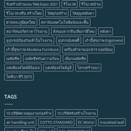
รับสร้างบ้านและวัสดุ Expo 2021
รีโนเวท
รีโนเวทบ้าน
รีโนเวท หรือ สร้างใหม่
วัสดุก่อสร้าง
วัสดุมุงหลังคา
ศาลพระภูมิยุคใหม่
สถาบันเทคโนโลยีผนังและพื้น
สมาร์ทบอร์ดราคาโรงงาน
สั่งของจากจีนเสียภาษีไหม
หลังคา
อุปกรณ์ป้องกันเท้าในโรงงาน
อุปกรณ์เซฟตี้
เก้าอี้สุขภาพ Ergotrend
เก้าอี้สุขภาพ Modena Furniture
เครื่องทำลายเอกสาร ยอดนิยม
เมทัลชีท
เมทัลชีทกันความร้อน
เลือกเมทัลชีท
แต่งห้องสไตล์มินิมอล
แต่งห้องสไตล์มูจิ
โครงสร้างเบา
โตชิบา ทีวี Z870
TAGS
10 บริษัทควบคุมงานก่อสร้าง
10 บริษัทรับสร้างโรงงาน
air handling unit
COTTO STANDARD
EC Motor
Insulated wall