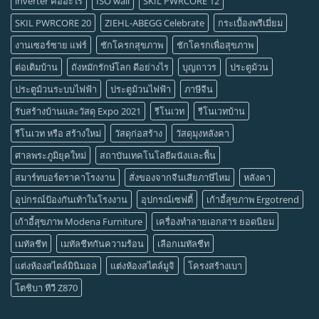
inverter คืออะไร
ISO wall
SKIL PWRCORE 12
SKIL PWRCORE 20
ZIEHL-ABEGG Celebrate
กระเบื้องพรีเมี่ยม
งานเซอร์ซาย แฟร์
ชักโครกสุขภาพ
ชักโครกเพื่อสุขภาพ
ต่อเติมบ้าน
ถังหมักรักษ์โลก ดีอย่างไร
บุญถาวร
ประตูม้วน
ประตูม้วนระบบไฟฟ้า
ประตูม้วนไฟฟ้า
ภาษีจีน
รับสร้างบ้านและวัสดุ Expo 2021
รีโนเวท
รีโนเวทบ้าน
รีโนเวท หรือ สร้างใหม่
วัสดุก่อสร้าง
วัสดุมุงหลังคา
ศาลพระภูมิยุคใหม่
สถาบันเทคโนโลยีผนังและพื้น
สมาร์ทบอร์ดราคาโรงงาน
สั่งของจากจีนเสียภาษีไหม
หลังคา
อุปกรณ์ป้องกันเท้าในโรงงาน
อุปกรณ์เซฟตี้
เก้าอี้สุขภาพ Ergotrend
เก้าอี้สุขภาพ Modena Furniture
เครื่องทำลายเอกสาร ยอดนิยม
เมทัลชีท
เมทัลชีทกันความร้อน
เลือกเมทัลชีท
แต่งห้องสไตล์มินิมอล
แต่งห้องสไตล์มูจิ
โครงสร้างเบา
โตชิบา ทีวี Z870