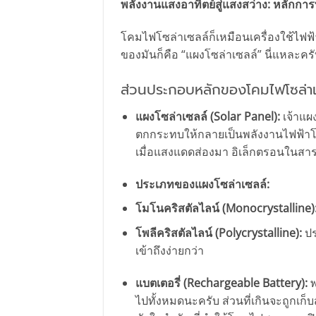
พลังงานแสงอาทิตย์สู่แสงสว่าง: หลักการ
โคมไฟโซล่าเซลล์ก็เหมือนเครื่องใช้ไฟฟ้
ของมันก็คือ “แผงโซล่าเซลล์” นี่แหละคร
ส่วนประกอบหลักของโคมไฟโซล่าเ
แผงโซล่าเซลล์ (Solar Panel):
เจ้าแผง
ตกกระทบให้กลายเป็นพลังงานไฟฟ้าโดยต
เมื่อแสงแดดส่องมา อิเล็กตรอนในสารก
ประเภทของแผงโซล่าเซลล์:
โมโนคริสตัลไลน์ (Monocrystalline)
โพลีคริสตัลไลน์ (Polycrystalline):
ปร
เข้าถึงง่ายกว่า
แบตเตอรี่ (Rechargeable Battery):
พ
ไปทั้งหมดนะครับ ส่วนที่เกินจะถูกเก