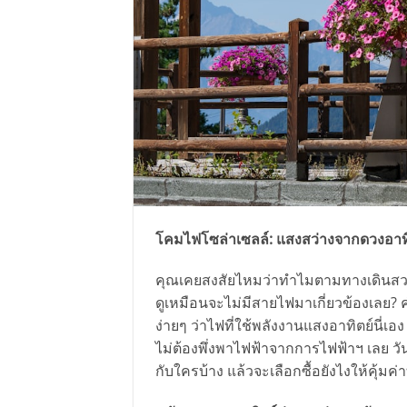
โคมไฟโซล่าเซลล์: แสงสว่างจากดวงอาทิตย
คุณเคยสงสัยไหมว่าทำไมตามทางเดินสวย
ดูเหมือนจะไม่มีสายไฟมาเกี่ยวข้องเลย? ค
ง่ายๆ ว่าไฟที่ใช้พลังงานแสงอาทิตย์นี่เ
ไม่ต้องพึ่งพาไฟฟ้าจากการไฟฟ้าฯ เลย วั
กับใครบ้าง แล้วจะเลือกซื้อยังไงให้คุ้มค่าท