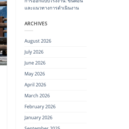
การออกแบบโรงงาน: ขั้นตอน
และแนวทางการดำเนินงาน
ARCHIVES
August 2026
July 2026
June 2026
May 2026
April 2026
March 2026
February 2026
January 2026
September 2025