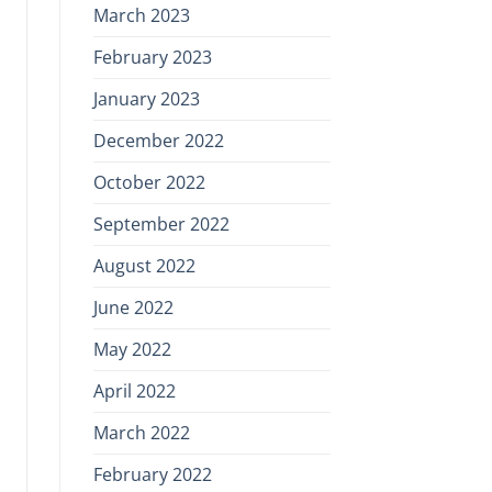
March 2023
February 2023
January 2023
December 2022
October 2022
September 2022
August 2022
June 2022
May 2022
April 2022
March 2022
February 2022