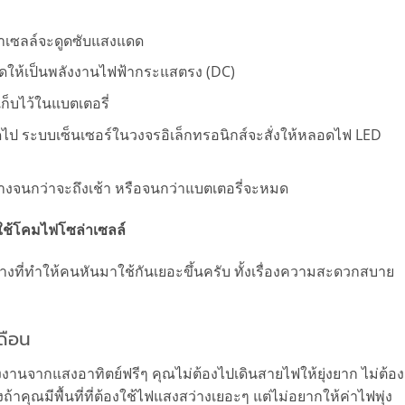
าเซลล์จะดูดซับแสงแดด
ให้เป็นพลังงานไฟฟ้ากระแสตรง (DC)
เก็บไว้ในแบตเตอรี่
ดไป ระบบเซ็นเซอร์ในวงจรอิเล็กทรอนิกส์จะสั่งให้หลอดไฟ LED
งจนกว่าจะถึงเช้า หรือจนกว่าแบตเตอรี่จะหมด
รใช้โคมไฟโซล่าเซลล์
งที่ทำให้คนหันมาใช้กันเยอะขึ้นครับ ทั้งเรื่องความสะดวกสบาย
ดือน
ลังงานจากแสงอาทิตย์ฟรีๆ คุณไม่ต้องไปเดินสายไฟให้ยุ่งยาก ไม่ต้อง
่งถ้าคุณมีพื้นที่ที่ต้องใช้ไฟแสงสว่างเยอะๆ แต่ไม่อยากให้ค่าไฟพุ่ง