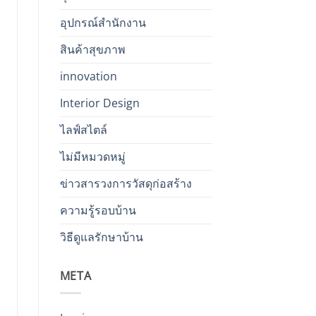
อุปกรณ์สำนักงาน
สินค้าสุขภาพ
innovation
Interior Design
ไลฟ์สไตล์
ไม่มีหมวดหมู่
ข่าวสารวงการวัสดุก่อสร้าง
ความรู้รอบบ้าน
วิธีดูแลรักษาบ้าน
META