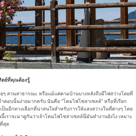
์ที่คุณต้องรู้
ๆ สวนสาธารณะ หรือแม้แต่ตามบ้านบางหลังถึงมีไฟสว่างโดยที่
ำตอบนั้นง่ายมากครับ นั่นคือ “โคมไฟโซล่าเซลล์” หรือที่เรียก
อง เป็นอีกทางเลือกที่น่าสนใจสำหรับการให้แสงสว่างในที่ต่างๆ โดย
นนี้เราจะมาดูกันว่าเจ้าโคมไฟโซล่าเซลล์นี่มันทำงานยังไง เหมาะ
ี่สุด