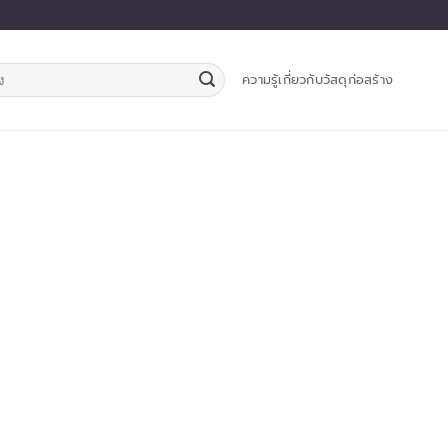
ความรู้เกี่ยวกับวัสดุก่อสร้าง