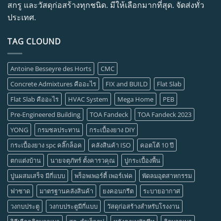
สกรู และวัสดุก่อสร้างทุกชนิด. มีให้เลือกมากที่สุด. จัดส่งทั่ว
ประเทศ.
TAG CLOUND
Antoine Besseyre des Horts
CMC
Concrete Admixtures คืออะไร
FIX and BUILD
Flat Slab
Flat Slab คืออะไร
HVAC System
Mega Home
PEB
Pre-Engineered Building
TOA Fandeck
TOA Fandeck 2023
YONG
กรมชลประทาน
กระเบื้องยาง DIY
กระเบื้องยาง spc คลิ๊กล็อค
คลังสินค้า ISO
คอตโต้ 10 ปี
ตกแต่งบ้าน
นายจตุภัทร์ ตั้งคารวคุณ
ปูกระเบื้องพื้น
ปูนผสมเสร็จ มีกี่แบบ
พร็อพเพอร์ตี้ เพอร์เฟค
พัดลมอุตสาหกรรม
ฟาซาด
มาตรฐานคลังสินค้า
ยงคอนกรีต
ระบายอากาศ
วงกบประตู
วงกบประตูมีกี่แบบ
วัสดุก่อสร้างสำหรับโรงงาน