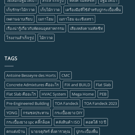
วิธีเลือกอิฐมวลเบา
สระสำเร็จรูป
หลังคาเมทัลชีท
อิฐมวลเบา
เก็บรักษาไม้กวาด
เก็บไม้กวาด
เครื่องมือที่ใช้สำหรับปูกระเบื้องพื้น
เพดานฉาบเรียบ
เมกาโฮม
เมกาโฮม ฉะเชิงเทรา
เรื่องน่ารู้เกี่ยวกับพัดลมอุตสาหกรรม
เสียงหลังคาเมทัลชีท
โรงงานสำเร็จรูป
ไม้กวาด
TAGS
Antoine Besseyre des Horts
CMC
Concrete Admixtures คืออะไร
FIX and BUILD
Flat Slab
Flat Slab คืออะไร
HVAC System
Mega Home
PEB
Pre-Engineered Building
TOA Fandeck
TOA Fandeck 2023
YONG
กรมชลประทาน
กระเบื้องยาง DIY
กระเบื้องยาง spc คลิ๊กล็อค
คลังสินค้า ISO
คอตโต้ 10 ปี
ตกแต่งบ้าน
นายจตุภัทร์ ตั้งคารวคุณ
ปูกระเบื้องพื้น