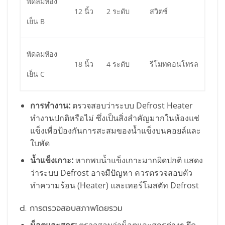
พัดลมห้อง
12 นิ้ว
2 ระดับ
สวิตช์
เย็น B
พัดลมห้อง
18 นิ้ว
4 ระดับ
รีโมทคอนโทรล
เย็น C
การทำงาน:
ตรวจสอบว่าระบบ Defrost Heater
ทำงานปกติหรือไม่ ซึ่งเป็นสิ่งสำคัญมากในห้องแช่
แข็งเพื่อป้องกันการสะสมของน้ำแข็งบนคอยล์และ
ใบพัด
น้ำแข็งเกาะ:
หากพบน้ำแข็งเกาะมากผิดปกติ แสดง
ว่าระบบ Defrost อาจมีปัญหา ควรตรวจสอบตัว
ทำความร้อน (Heater) และเทอร์โมสตัท Defrost
d. การตรวจสอบสภาพโดยรวม
น็อตและสกรู:
ตรวจสอบว่าน็อตและสกรูต่างๆ ยึด