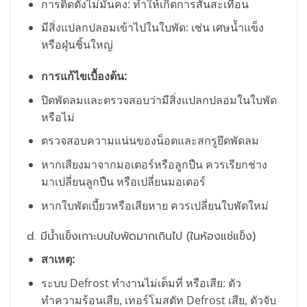
การติดตั้งไม่มั่นคง: ทำให้เกิดการสั่นสะเทือน
มีสิ่งแปลกปลอมเข้าไปในใบพัด: เช่น เศษน้ำแข็ง
หรือฝุ่นชิ้นใหญ่
การแก้ไขเบื้องต้น:
ปิดพัดลมและตรวจสอบว่ามีสิ่งแปลกปลอมในใบพัด
หรือไม่
ตรวจสอบความแน่นของน็อตและสกรูยึดพัดลม
หากเสียงมาจากมอเตอร์หรือลูกปืน ควรเรียกช่าง
มาเปลี่ยนลูกปืน หรือเปลี่ยนมอเตอร์
หากใบพัดเบี้ยวหรือเสียหาย ควรเปลี่ยนใบพัดใหม่
d. มีน้ำแข็งเกาะบนใบพัดมากเกินไป (ในห้องแช่แข็ง)
สาเหตุ:
ระบบ Defrost ทำงานไม่เต็มที่ หรือเสีย: ตัว
ทำความร้อนเสีย, เทอร์โมสตัท Defrost เสีย, ตัวจับ