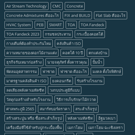
Air Stream Technology
CMC
Concrete
Concrete Admixtures คืออะไร
FIX and BUILD
Flat Slab คืออะไร
HVAC System
PEB
SMART
TOA
TOA Fandeck
TOA Fandeck 2023
กรมชลประทาน
กระเบื้องคอตโต้
กางเต๊นท์ต้องทำประกันไหม
คลังสินค้า ISO
ความหมายของดอกไม้งานแต่ง
คอตโต้ 10 ปี
ตกแต่งบ้าน
ธุรกิจรับเหมาก่อสร้าง
นายจตุภัทร์ ตั้งคารวคุณ
ปั้มน้ำ
พัดลมอุตสาหกรรม
ฟาซาด
ฟาซาด คืออะไร
มงคล ตั้งใจพิทักษ์
มาตรฐานคลังสินค้า ISO
ยงคอนกรีต
รับสร้างโรงงาน
ลดเสียงหลังคาเมทัลชีท
วงกบประตูมีกี่แบบ
วัสดุก่อสร้างสำหรับโรงงาน
วิธีการเก็บรักษาไม้กวาด
ศาลพระภูมิ 2565
สมาร์ทบอร์ดราคา
สระสำเร็จรูป
สร้างสระปูน หรือ ซื้อสระสำเร็จรูป
หลังคาเมทัลชีท
อิฐมวลเบา
เครื่องมือที่ใช้สำหรับปูกระเบื้องพื้น
เมกาโฮม
เมกาโฮม ฉะเชิงเทรา