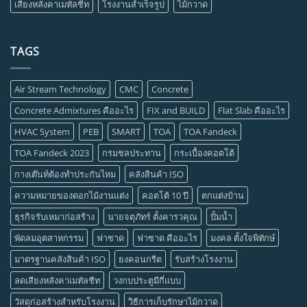
เสียงหลังคาเมทัลชีท
โรงงานสำเร็จรูป
ไม้กวาด
TAGS
Air Stream Technology
CMC
Concrete
Concrete Admixtures คืออะไร
FIX and BUILD
Flat Slab คืออะไร
HVAC System
PEB
SMART
TOA
TOA Fandeck
TOA Fandeck 2023
กรมชลประทาน
กระเบื้องคอตโต้
กางเต๊นท์ต้องทำประกันไหม
คลังสินค้า ISO
ความหมายของดอกไม้งานแต่ง
คอตโต้ 10 ปี
ตกแต่งบ้าน
ธุรกิจรับเหมาก่อสร้าง
นายจตุภัทร์ ตั้งคารวคุณ
ปั้มน้ำ
พัดลมอุตสาหกรรม
ฟาซาด
ฟาซาด คืออะไร
มงคล ตั้งใจพิทักษ์
มาตรฐานคลังสินค้า ISO
ยงคอนกรีต
รับสร้างโรงงาน
ลดเสียงหลังคาเมทัลชีท
วงกบประตูมีกี่แบบ
วัสดุก่อสร้างสำหรับโรงงาน
วิธีการเก็บรักษาไม้กวาด