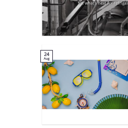
So, what’s next for refrig
24
Aug