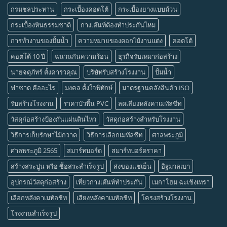
กรมชลประทาน
กระเบื้องคอตโต้
กระเบื้องยางแบบม้วน
กระเบื้องหินธรรมชาติ
กางเต๊นท์ต้องทำประกันไหม
การทำงานของปั้มน้ำ
ความหมายของดอกไม้งานแต่ง
คอตโต้
คอตโต้ 10 ปี
ฉนวนกันความร้อน
ธุรกิจรับเหมาก่อสร้าง
นายจตุภัทร์ ตั้งคารวคุณ
บริษัทรับสร้างโรงงาน
ปั้มน้ำ
ฟาซาด คืออะไร
มงคล ตั้งใจพิทักษ์
มาตรฐานคลังสินค้า ISO
รับสร้างโรงงาน
ราคาบัวพื้น PVC
ลดเสียงหลังคาเมทัลชีท
วัสดุก่อสร้างป้องกันแผ่นดินไหว
วัสดุก่อสร้างสำหรับโรงงาน
วิธีการเก็บรักษาไม้กวาด
วิธีการเลือกเมทัลชีท
ศาลพระภูมิ
ศาลพระภูมิ 2565
สมาร์ทบอร์ด
สมาร์ทบอร์ดราคา
สร้างสระปูน หรือ ซื้อสระสำเร็จรูป
ส่งของแช่เย็น
อิฐมวลเบา
อุปกรณ์วัสดุก่อสร้าง
เที่ยวกางเต๊นท์ทำประกัน
เมกาโฮม ฉะเชิงเทรา
เลือกหลังคาเมทัลชีท
เสียงหลังคาเมทัลชีท
โครงสร้างโรงงาน
โรงงานสำเร็จรูป