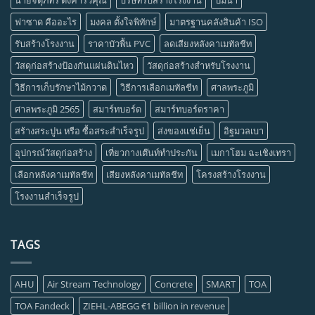
นายจตุภัทร์ ตั้งคารวคุณ
บริษัทรับสร้างโรงงาน
ปั้มน้ำ
ฟาซาด คืออะไร
มงคล ตั้งใจพิทักษ์
มาตรฐานคลังสินค้า ISO
รับสร้างโรงงาน
ราคาบัวพื้น PVC
ลดเสียงหลังคาเมทัลชีท
วัสดุก่อสร้างป้องกันแผ่นดินไหว
วัสดุก่อสร้างสำหรับโรงงาน
วิธีการเก็บรักษาไม้กวาด
วิธีการเลือกเมทัลชีท
ศาลพระภูมิ
ศาลพระภูมิ 2565
สมาร์ทบอร์ด
สมาร์ทบอร์ดราคา
สร้างสระปูน หรือ ซื้อสระสำเร็จรูป
ส่งของแช่เย็น
อิฐมวลเบา
อุปกรณ์วัสดุก่อสร้าง
เที่ยวกางเต๊นท์ทำประกัน
เมกาโฮม ฉะเชิงเทรา
เลือกหลังคาเมทัลชีท
เสียงหลังคาเมทัลชีท
โครงสร้างโรงงาน
โรงงานสำเร็จรูป
TAGS
AHU
Air Stream Technology
Concrete
SMART
TOA
TOA Fandeck
ZIEHL-ABEGG €1 billion in revenue