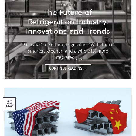
วัสดุก่อสร้าง
The Future of
Refrigeration Industry:
Innovations and Trends
So, what’s next for refrigerators? Well, think
smarter, greener, and a whole lot more
integrated [...]
CONTINUE READING
→
30
May