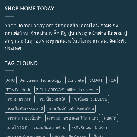
SHOP HOME TODAY
ShopHomeToday.om วัสดุก่อสร้างออนไลน์ รวมของ
ตกแต่งบ้าน. จำหน่ายเหล็ก อิฐ ปูน ประตู หน้าต่าง น๊อต ตะปู
สกรู และวัสดุก่อสร้างทุกชนิด. มีให้เลือกมากที่สุด. จัดส่งทั่ว
ประเทศ.
TAG CLOUND
AHU
Air Stream Technology
Concrete
SMART
TOA
TOA Fandeck
ZIEHL-ABEGG €1 billion in revenue
กรมชลประทาน
กระเบื้องคอตโต้
กระเบื้องยางแบบม้วน
กระเบื้องหินธรรมชาติ
กางเต๊นท์ต้องทำประกันไหม
การทำงานของปั้มน้ำ
ความหมายของดอกไม้งานแต่ง
คอตโต้
คอตโต้ 10 ปี
ฉนวนกันความร้อน
ธุรกิจรับเหมาก่อสร้าง