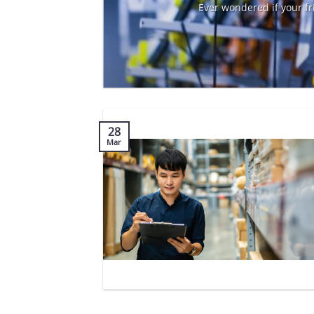
เพิ่ง
Ever wondered if your fri
28
Mar