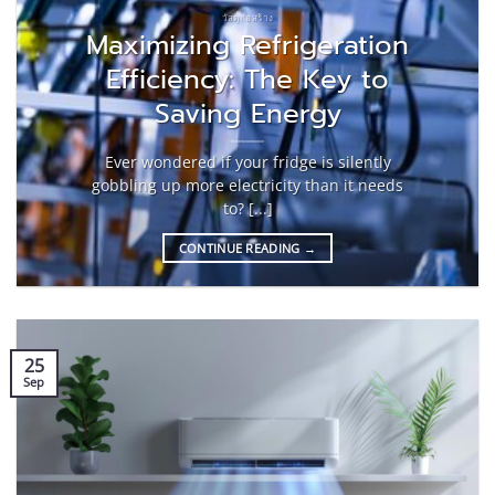
วัสดุก่อสร้าง
Maximizing Refrigeration
Efficiency: The Key to
Saving Energy
Ever wondered if your fridge is silently
gobbling up more electricity than it needs
to? [...]
CONTINUE READING
→
25
Sep