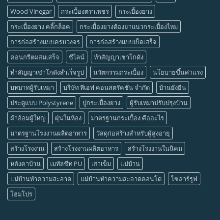
Wood Vinegar
กระเบื้องตราเพชร
กระเบื้องยาง
กระเบื้องยาง คลิ๊กล็อค
กระเบื้องยางต้องยาแนวกระเบื้องไหม
การก่อสร้างแบบครบวงจร
การก่อสร้างแบบเบ็ดเสร็จ
คอนกรีตผสมเสร็จ
ซีไลน์
ทำสัญญาเช่าโกดัง
ทำสัญญาเช่าโกดังสำเร็จรูป
นวัตกรรมกระเบื้อง
นโยบายขึ้นค่าแรง
บทบาทผู้รับเหมา
บริษัท ทีเอฟ คอนสตรัคชั่น จำกัด
บ้านยั่งยืน
ประตูแบบ Polystyrene
ปูกระเบื้องยาง
ผู้รับเหมาปรับปรุงบ้าน
ผ้าอ้อมผู้ใหญ่
ฝุ่นในห้อง
มาตรฐานกระเบื้อง คืออะไร
มาตรฐานโรงงานผลิตอาหาร
วัสดุก่อสร้างสำหรับผู้สูงอายุ
สร้างโรงงาน
สร้างโรงงานผลิตอาหาร
สร้างโรงงานในนิคม
หลังคาบ้าน
เมทัลชีท PU
เสาเข็ม
แม่บ้าน
แม่บ้านทำความสะอาด
แม่บ้านทำความสะอาดคอนโด
โซลาร์รูฟ
โฮมโปร