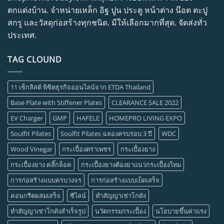
ตกแต่งบ้าน. จำหน่ายเหล็ก อิฐ ปูน ประตู หน้าต่าง น๊อต ตะปู
สกรู และวัสดุก่อสร้างทุกชนิด. มีให้เลือกมากที่สุด. จัดส่งทั่ว
ประเทศ.
TAG CLOUND
11 เช็กลิสต์ พิชิตธุรกิจออนไลน์จาก ETDA Thailand
Base Plate with Stiffener Plates
CLEARANCE SALE 2022
EV Charger
GMP
HAFELE
HOMEPRO LIVING EXPO
Soulfit Pilates
Soulfit Pilates ฉลองครบรอบ 3 ปี
WDC
Wood Vinegar
กระเบื้องตราเพชร
กระเบื้องยาง
กระเบื้องยาง คลิ๊กล็อค
กระเบื้องยางต้องยาแนวกระเบื้องไหม
การก่อสร้างแบบครบวงจร
การก่อสร้างแบบเบ็ดเสร็จ
คอนกรีตผสมเสร็จ
ซีไลน์
ทำสัญญาเช่าโกดัง
ทำสัญญาเช่าโกดังสำเร็จรูป
นวัตกรรมกระเบื้อง
นโยบายขึ้นค่าแรง