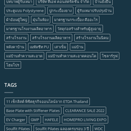
บทบาทผู้รับเหมา
บริษัท ทีเอฟ คอนสตรัคชั่น จำกัด
บ้านยั่งยืน
ประตูแบบ Polystyrene
ปูกระเบื้องยาง
ผู้รับเหมาปรับปรุงบ้าน
ผ้าอ้อมผู้ใหญ่
ฝุ่นในห้อง
มาตรฐานกระเบื้อง คืออะไร
มาตรฐานโรงงานผลิตอาหาร
วัสดุก่อสร้างสำหรับผู้สูงอายุ
สร้างโรงงาน
สร้างโรงงานผลิตอาหาร
สร้างโรงงานในนิคม
หลังคาบ้าน
เมทัลชีท PU
เสาเข็ม
แม่บ้าน
แม่บ้านทำความสะอาด
แม่บ้านทำความสะอาดคอนโด
โซลาร์รูฟ
โฮมโปร
TAGS
11 เช็กลิสต์ พิชิตธุรกิจออนไลน์จาก ETDA Thailand
Base Plate with Stiffener Plates
CLEARANCE SALE 2022
EV Charger
GMP
HAFELE
HOMEPRO LIVING EXPO
Soulfit Pilates
Soulfit Pilates ฉลองครบรอบ 3 ปี
WDC