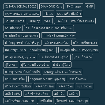
CLEARANCE SALE 2022
DIAMOND Cafe
EV Charger
GMP
HOMEPRO LIVING EXPO
Pilates
SKIL เครื่องมือช่าง
Soulfit Pilates
Turnkey
WDC
กระเบื้อง
กระเบื้องตราเพชร
กระเบื้องยาง
กระเบื้องยางต้องยาแนวกระเบื้องไหม
การก่อสร้างแบบครบวงจร
การก่อสร้างแบบเบ็ดเสร็จ
ทำสัญญาเช่าโกดังสำเร็จรูป
นวัตกรรมกระเบื้อง
นโยบายขึ้นค่าแรง
บทบาทผู้รับเหมา
บ้านสำหรับผู้สูงอายุ
ประตูห้องน้ำแบบ Polystyrene
ประตูแบบ Polystyrene
ประโยชน์ผ้าอ้อมผู้ใหญ่
ปูกระเบื้องยาง
ผู้รับเหมา
ผู้รับเหมาปรับปรุงบ้าน
ผ้าอ้อมผู้ใหญ่
มาตรฐานกระเบื้อง คืออะไร
มาตรฐานโรงงานผลิตอาหาร
ยาแนวกระเบื้อง
วัสดุก่อสร้างสำหรับผู้สูงอายุ
สร้างโรงงาน
สร้างโรงงานในนิคม
หลังคากันร้อน
หลังคาบ้าน
เช่าโรงงาน
เมทัลชีท PU
เมทัลชีท PU หลังคา
เหล็กจีน
แม่บ้าน
แม่บ้านทำความสะอาด
แอร์ไม่เย็น
โครงสร้างเหล็กสำเร็จรูป