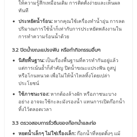
ให้ความรู้สึกเหมือนเดิม การติดตั้งง่ายและเห็นผล
ทันที
ประหยัดน้ำร้อน:
หากคุณใช้เครื่องทำน้ำอุ่น การลด
ปริมาณการใช้น้ำก็เท่ากับการประหยัดพลังงานใน
การทำความร้อนน้ำด้วย
3.2 ปิดน้ำขณะแปรงฟัน หรือทำกิจกรรมอื่นๆ
นิสัยพื้นฐาน:
เป็นเรื่องพื้นฐานที่ควรทำกันอยู่แล้ว
แต่การเน้นย้ำก็สำคัญ ปิดน้ำขณะแปรงฟัน ถูสบู่
หรือโกนหนวด เพื่อไม่ให้น้ำไหลทิ้งโดยเปล่า
ประโยชน์
ใช้ภาชนะรอง:
หากต้องล้างผัก หรือภาชนะบาง
อย่าง อาจจะใช้กะละมังรองน้ำ แทนการเปิดก๊อกน้ำ
ทิ้งไว้ตลอดเวลา
3.3 ตรวจสอบการรั่วซึมของก๊อกน้ำและท่อ
หยดน้ำเล็กๆ ไม่ใช่เรื่องเล็ก:
ก๊อกน้ำที่หยดติ๋งๆ แม้