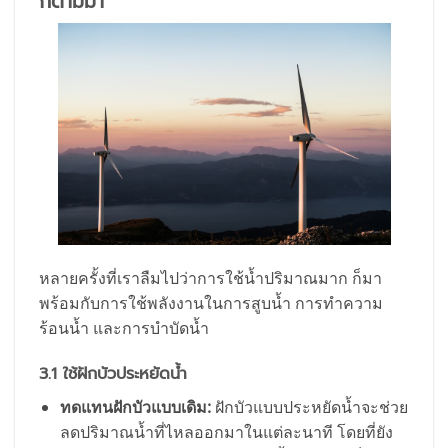
ก็ตามมา
หลายครั้งที่เราลืมไปว่าการใช้น้ำปริมาณมาก ก็มา
พร้อมกับการใช้พลังงานในการสูบน้ำ การทำความ
ร้อนน้ำ และการบำบัดน้ำ
3.1 ใช้ฝักบัวประหยัดน้ำ
ทดแทนฝักบัวแบบเดิม:
ฝักบัวแบบประหยัดน้ำจะช่วย
ลดปริมาณน้ำที่ไหลออกมาในแต่ละนาที โดยที่ยัง