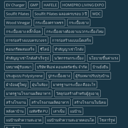
EV Charger
GMP
HAFELE
HOMEPRO LIVING EXPO
Soulfit Pilates
Soulfit Pilates ฉลองครบรอบ 3 ปี
WDC
Wood Vinegar
กระเบื้องตราเพชร
กระเบื้องยาง
กระเบื้องยาง คลิ๊กล็อค
กระเบื้องยางต้องยาแนวกระเบื้องไหม
การก่อสร้างแบบครบวงจร
การก่อสร้างแบบเบ็ดเสร็จ
คอนกรีตผสมเสร็จ
ซีไลน์
ทำสัญญาเช่าโกดัง
ทำสัญญาเช่าโกดังสำเร็จรูป
นวัตกรรมกระเบื้อง
นโยบายขึ้นค่าแรง
บทบาทผู้รับเหมา
บริษัท ทีเอฟ คอนสตรัคชั่น จำกัด
บ้านยั่งยืน
ประตูแบบ Polystyrene
ปูกระเบื้องยาง
ผู้รับเหมาปรับปรุงบ้าน
ผ้าอ้อมผู้ใหญ่
ฝุ่นในห้อง
มาตรฐานกระเบื้อง คืออะไร
มาตรฐานโรงงานผลิตอาหาร
วัสดุก่อสร้างสำหรับผู้สูงอายุ
สร้างโรงงาน
สร้างโรงงานผลิตอาหาร
สร้างโรงงานในนิคม
หลังคาบ้าน
เมทัลชีท PU
เสาเข็ม
แม่บ้าน
แม่บ้านทำความสะอาด
แม่บ้านทำความสะอาดคอนโด
โซลาร์รูฟ