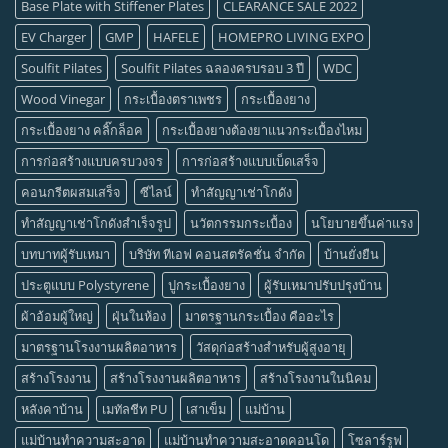
Base Plate with Stiffener Plates
CLEARANCE SALE 2022
EV Charger
GMP
HAFELE
HOMEPRO LIVING EXPO
Soulfit Pilates
Soulfit Pilates ฉลองครบรอบ 3 ปี
WDC
Wood Vinegar
กระเบื้องตราเพชร
กระเบื้องยาง
กระเบื้องยาง คลิ๊กล็อค
กระเบื้องยางต้องยาแนวกระเบื้องไหม
การก่อสร้างแบบครบวงจร
การก่อสร้างแบบเบ็ดเสร็จ
คอนกรีตผสมเสร็จ
ซีไลน์
ทำสัญญาเช่าโกดัง
ทำสัญญาเช่าโกดังสำเร็จรูป
นวัตกรรมกระเบื้อง
นโยบายขึ้นค่าแรง
บทบาทผู้รับเหมา
บริษัท ทีเอฟ คอนสตรัคชั่น จำกัด
บ้านยั่งยืน
ประตูแบบ Polystyrene
ปูกระเบื้องยาง
ผู้รับเหมาปรับปรุงบ้าน
ผ้าอ้อมผู้ใหญ่
ฝุ่นในห้อง
มาตรฐานกระเบื้อง คืออะไร
มาตรฐานโรงงานผลิตอาหาร
วัสดุก่อสร้างสำหรับผู้สูงอายุ
สร้างโรงงาน
สร้างโรงงานผลิตอาหาร
สร้างโรงงานในนิคม
หลังคาบ้าน
เมทัลชีท PU
เสาเข็ม
แม่บ้าน
แม่บ้านทำความสะอาด
แม่บ้านทำความสะอาดคอนโด
โซลาร์รูฟ