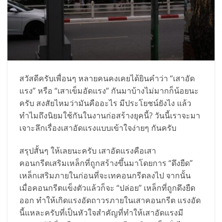
สวัสดีครับเพื่อนๆ หลายคนคงเคยได้ยินคำว่า “เสาอัด
แรง” หรือ “เสาเข็มอัดแรง” กันมาบ้างไม่มากก็น้อยนะ
ครับ สงสัยไหมว่ามันคืออะไร มีประโยชน์ยังไง แล้ว
ทำไมถึงนิยมใช้กันในงานก่อสร้างยุคนี้? วันนี้เราจะมา
เจาะลึกเรื่องเสาอัดแรงแบบเข้าใจง่ายๆ กันครับ
สรุปสั้นๆ ให้เลยนะครับ เสาอัดแรงคือเสา
คอนกรีตเสริมเหล็กที่ถูกสร้างขึ้นมาโดยการ “ดึงยืด”
เหล็กเสริมภายในก่อนที่จะเทคอนกรีตลงไป จากนั้น
เมื่อคอนกรีตแข็งตัวแล้วก็จะ “ปล่อย” เหล็กที่ถูกดึงยืด
ออก ทำให้เกิดแรงอัดถาวรภายในเสาคอนกรีต แรงอัด
นี้แหละครับที่เป็นหัวใจสำคัญที่ทำให้เสาอัดแรงมี