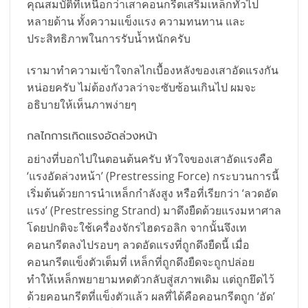
คุณสมบัติที่เหนือกว่าเสาคอนกรีตเสริมเหล็กทั่วไป
หลายด้าน ทั้งความแข็งแรง ความทนทาน และ
ประสิทธิภาพในการรับน้ำหนักครับ
เรามาทำความเข้าใจกลไกเบื้องหลังของเสาอัดแรงกัน
หน่อยครับ ไม่ต้องกังวลว่าจะซับซ้อนเกินไป ผมจะ
อธิบายให้เห็นภาพง่ายๆ
กลไกการเกิดแรงอัดล่วงหน้า
อย่างที่บอกไปในตอนต้นครับ หัวใจของเสาอัดแรงคือ
‘แรงอัดล่วงหน้า’ (Prestressing Force) กระบวนการนี้
เริ่มต้นด้วยการนำเหล็กกำลังสูง หรือที่เรียกว่า ‘ลวดอัด
แรง’ (Prestressing Strand) มาดึงยืดด้วยแรงมหาศาล
โดยปกติจะใช้เครื่องจักรไฮดรอลิก จากนั้นจึงเท
คอนกรีตลงไปรอบๆ ลวดอัดแรงที่ถูกดึงยืดนี้ เมื่อ
คอนกรีตแข็งตัวเต็มที่ เหล็กที่ถูกดึงยืดจะถูกปล่อย
ทำให้เหล็กพยายามหดตัวกลับสู่สภาพเดิม แต่ถูกยึดไว้
ด้วยคอนกรีตที่แข็งตัวแล้ว ผลที่ได้คือคอนกรีตถูก ‘อัด’