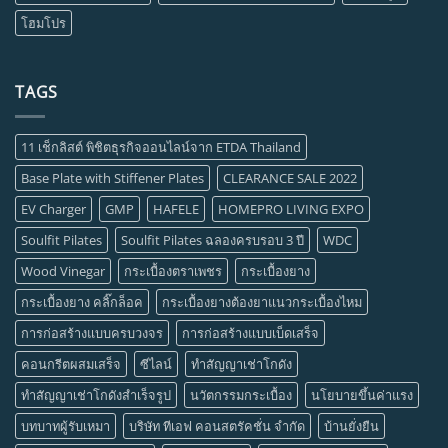
โฮมโปร
TAGS
11 เช็กลิสต์ พิชิตธุรกิจออนไลน์จาก ETDA Thailand
Base Plate with Stiffener Plates
CLEARANCE SALE 2022
EV Charger
GMP
HAFELE
HOMEPRO LIVING EXPO
Soulfit Pilates
Soulfit Pilates ฉลองครบรอบ 3 ปี
WDC
Wood Vinegar
กระเบื้องตราเพชร
กระเบื้องยาง
กระเบื้องยาง คลิ๊กล็อค
กระเบื้องยางต้องยาแนวกระเบื้องไหม
การก่อสร้างแบบครบวงจร
การก่อสร้างแบบเบ็ดเสร็จ
คอนกรีตผสมเสร็จ
ซีไลน์
ทำสัญญาเช่าโกดัง
ทำสัญญาเช่าโกดังสำเร็จรูป
นวัตกรรมกระเบื้อง
นโยบายขึ้นค่าแรง
บทบาทผู้รับเหมา
บริษัท ทีเอฟ คอนสตรัคชั่น จำกัด
บ้านยั่งยืน