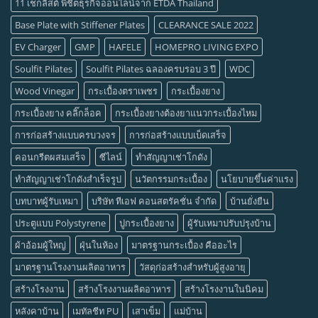
11 เช็กลิสต์ พิชิตธุรกิจออนไลน์จาก ETDA Thailand
Base Plate with Stiffener Plates
CLEARANCE SALE 2022
EV Charger
GMP
HAFELE
HOMEPRO LIVING EXPO
Soulfit Pilates
Soulfit Pilates ฉลองครบรอบ 3 ปี
WDC
Wood Vinegar
กระเบื้องตราเพชร
กระเบื้องยาง
กระเบื้องยาง คลิ๊กล็อค
กระเบื้องยางต้องยาแนวกระเบื้องไหม
การก่อสร้างแบบครบวงจร
การก่อสร้างแบบเบ็ดเสร็จ
คอนกรีตผสมเสร็จ
ซีไลน์
ทำสัญญาเช่าโกดัง
ทำสัญญาเช่าโกดังสำเร็จรูป
นวัตกรรมกระเบื้อง
นโยบายขึ้นค่าแรง
บทบาทผู้รับเหมา
บริษัท ทีเอฟ คอนสตรัคชั่น จำกัด
บ้านยั่งยืน
ประตูแบบ Polystyrene
ปูกระเบื้องยาง
ผู้รับเหมาปรับปรุงบ้าน
ผ้าอ้อมผู้ใหญ่
ฝุ่นในห้อง
มาตรฐานกระเบื้อง คืออะไร
มาตรฐานโรงงานผลิตอาหาร
วัสดุก่อสร้างสำหรับผู้สูงอายุ
สร้างโรงงาน
สร้างโรงงานผลิตอาหาร
สร้างโรงงานในนิคม
หลังคาบ้าน
เมทัลชีท PU
เสาเข็ม
แม่บ้าน