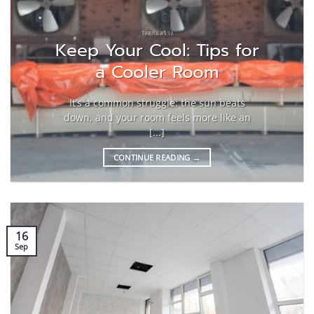
วัสดุก่อสร้าง
Keep Your Cool: Tips for
a Cooler Room
It’s a common struggle: the sun beats
down, and your room feels more like an
[...]
CONTINUE READING
→
16
Sep