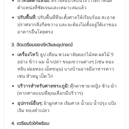
กำหนดตำแหน่ง:
ตรวจสอบให้แน่ใจว่าได้กำหนด
ตำแหน่งที่ชัดเจนและเหมาะสมแล้ว
ปรับพื้นที่:
ปรับพื้นที่ที่จะตั้งศาลให้เรียบร้อย สะอาด
ปราศจากสิ่งกีดขวาง และจะต้องไม่ตั้งอยู่ใต้เงาของ
อาคารอื่นโดยตรง
3. จัดเตรียมของไหว้และอุปกรณ์
เครื่องไหว้:
ธูป เทียน พวงมาลัยดอกไม้สด ผลไม้ 9
อย่าง ข้าว นม น้ำเปล่า ขนมหวานต่างๆ (เช่น ทอง
หยิบ ฝอยทอง เม็ดขนุน) บางบ้านอาจมีอาหารคาว
เช่น หัวหมู เป็ด ไก่
บริวารสำหรับศาลพระภูมิ:
ตุ๊กตาชาย-หญิง ช้าง ม้า
(หากศาลแบบที่คุณเลือกมีบริวาร)
อุปกรณ์อื่นๆ:
ผ้าผูกศาล เจิมศาล น้ำอบ น้ำปรุง แป้ง
เจิม ทองคำเปลว
4. เตรียมใจให้พร้อม