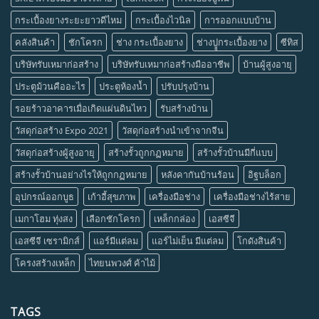
กระเบื้องยางระยะยาวดีไหม
กระเบื้องไวนิล
การออกแบบบ้าน
คลังสินค้า
ชักโครก
ช่าง กระเบื้องยาง
ช่างปููกระเบื้องยาง
ซีทิส
บริษัทรับเหมาก่อสร้าง
บริษัทรับเหมาก่อสร้างมืออาชีพ
บ้านผู้สูงอายุ
ประตูม้วนคืออะไร
ประตูห้องน้ำ
ปรับปรุงบ้าน
รอยร้าวอาคารเมื่อเกิดแผ่นดินไหว
รับสร้างบ้าน
วัสดุก่อสร้าง Expo 2021
วัสดุก่อสร้างนำเข้าจากจีน
วัสดุก่อสร้างผู้สูงอายุ
สร้างรั้วถูกกฏหมาย
สร้างรั้วบ้านมีกี่แบบ
สร้างรั้วบ้านอย่างไรให้ถูกกฏหมาย
หลังคากันบ้านร้อน
อิฐบล็อก
อุปกรณ์ออกบูธ
เก้าอี้สุขภาพ
เครื่องมือช่าง
เครื่องมือช่างไร้สาย
เมกาโฮม ทุ่งสง
เลือกชักโครก
เหล็กกล่อง
เอสซีจี
เอสซีจี เซรามิกส์
แอร์มีแต่ลม
แอร์ไม่เย็น มีแต่ลม
โกดังสินค้า
โครงสร้างเหล็ก
ไทยนพวงศ์ ค้าไม้
TAGS