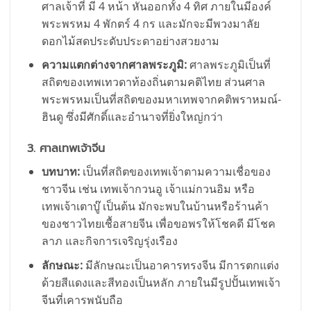
ศาลเจ้าที่ มี 4 หน้า หันออกทั้ง 4 ทิศ ภายในมีองค์
พระพรหม 4 พักตร์ 4 กร และมักจะมีพวงมาลัย
ดอกไม้สดประดับประดาอย่างสวยงาม
ความแตกต่างจากศาลพระภูมิ:
ศาลพระภูมิเป็นที่
สถิตของเทพเทวดาท้องถิ่นตามคติไทย ส่วนศาล
พระพรหมเป็นที่สถิตของมหาเทพจากคติพราหมณ์-
ฮินดู ซึ่งมีศักดิ์และอำนาจที่ยิ่งใหญ่กว่า
3. ศาลเทพเจ้าจีน
บทบาท:
เป็นที่สถิตของเทพเจ้าตามความเชื่อของ
ชาวจีน เช่น เทพเจ้ากวนอู เจ้าแม่กวนอิม หรือ
เทพเจ้าเตาบู๊ เป็นต้น มักจะพบในบ้านหรือร้านค้า
ของชาวไทยเชื้อสายจีน เพื่อขอพรให้โชคดี มีโชค
ลาภ และกิจการเจริญรุ่งเรือง
ลักษณะ:
มีลักษณะเป็นอาคารทรงจีน มีการตกแต่ง
ด้วยสีแดงและสีทองเป็นหลัก ภายในมีรูปปั้นเทพเจ้า
จีนที่เคารพนับถือ