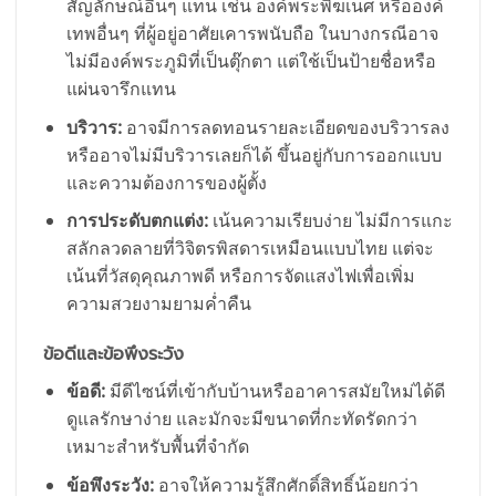
สัญลักษณ์อื่นๆ แทน เช่น องค์พระพิฆเนศ หรือองค์
เทพอื่นๆ ที่ผู้อยู่อาศัยเคารพนับถือ ในบางกรณีอาจ
ไม่มีองค์พระภูมิที่เป็นตุ๊กตา แต่ใช้เป็นป้ายชื่อหรือ
แผ่นจารึกแทน
บริวาร:
อาจมีการลดทอนรายละเอียดของบริวารลง
หรืออาจไม่มีบริวารเลยก็ได้ ขึ้นอยู่กับการออกแบบ
และความต้องการของผู้ตั้ง
การประดับตกแต่ง:
เน้นความเรียบง่าย ไม่มีการแกะ
สลักลวดลายที่วิจิตรพิสดารเหมือนแบบไทย แต่จะ
เน้นที่วัสดุคุณภาพดี หรือการจัดแสงไฟเพื่อเพิ่ม
ความสวยงามยามค่ำคืน
ข้อดีและข้อพึงระวัง
ข้อดี:
มีดีไซน์ที่เข้ากับบ้านหรืออาคารสมัยใหม่ได้ดี
ดูแลรักษาง่าย และมักจะมีขนาดที่กะทัดรัดกว่า
เหมาะสำหรับพื้นที่จำกัด
ข้อพึงระวัง:
อาจให้ความรู้สึกศักดิ์สิทธิ์น้อยกว่า